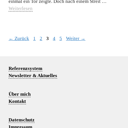
einmal ein Tor zeigte. Doch nach einem Streit …
Weiterlesen
Seite
Seite
Seite
Seite
Seite
←
Zurück
1
2
3
4
5
Weiter
→
Referenzsystem
Newsletter & Aktuelles
Über mich
Kontakt
Datenschutz
Impressum